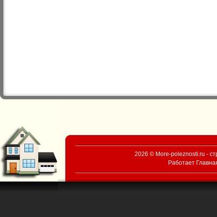
2026 © More-poleznosti.ru - 
Работает
Главна