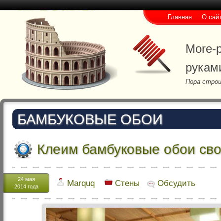
Главная
О сай
More-p
рукам
Пора строи
БАМБУКОВЫЕ ОБОИ
Клеим бамбуковые обои св
24 мая
Marquq
Стены
Обсудить
2014 года