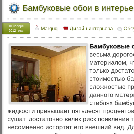
Бамбуковые обои в интерь
10 ноября
Marquq
Дизайн интерьера
Обс
2012 года
Бамбуковые 
весьма дорог
материалом, ч
только достат
стоимостью ба
сложностью пр
данного матер
стеблях бамбу
жидкости превышает пятьдесят процентов 
сушат, достаточно велик риск появления 
несомненно испортят его внешний вид. Д