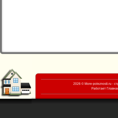
2026 © More-poleznosti.ru - 
Работает
Главна