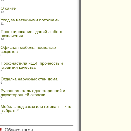
13
О сайте
12
Уход за натяжными потолками
11
Проектирование зданий любого
назначения
10
Офисная мебель: несколько
секретов
8
Профнастила н114: прочность и
гарантия качества
6
Отделка наружных стен дома
6
Рулонная сталь односторонней и
двухсторонней окраски
5
Мебель под заказ или готовая — что
выбрать?
5
Облако тэгов