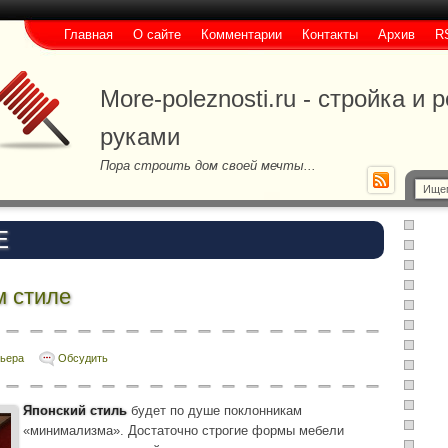
Главная
О сайте
Комментарии
Контакты
Архив
R
More-poleznosti.ru - стройка и
руками
Пора строить дом своей мечты...
Е
м стиле
рьера
Обсудить
Японский стиль
будет по душе поклонникам
«минимализма». Достаточно строгие формы мебели