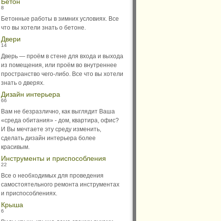
Бетон
8
Бетонные работы в зимних условиях. Все
что вы хотели знать о бетоне.
Двери
14
Дверь — проём в стене для входа и выхода
из помещения, или проём во внутреннее
пространство чего-либо. Все что вы хотели
знать о дверях.
Дизайн интерьера
66
Вам не безразлично, как выглядит Ваша
«среда обитания» - дом, квартира, офис?
И Вы мечтаете эту среду изменить,
сделать дизайн интерьера более
красивым.
Инструменты и приспособления
22
Все о необходимых для проведения
самостоятельного ремонта инструментах
и приспособлениях.
Крыша
6