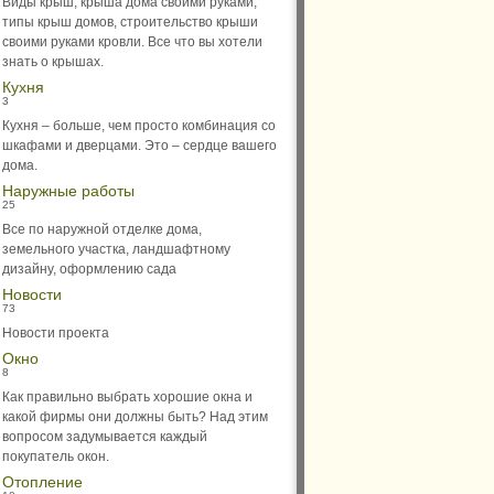
Виды крыш, крыша дома своими руками,
типы крыш домов, строительство крыши
своими руками кровли. Все что вы хотели
знать о крышах.
Кухня
3
Кухня – больше, чем просто комбинация со
шкафами и дверцами. Это – сердце вашего
дома.
Наружные работы
25
Все по наружной отделке дома,
земельного участка, ландшафтному
дизайну, оформлению сада
Новости
73
Новости проекта
Окно
8
Как правильно выбрать хорошие окна и
какой фирмы они должны быть? Над этим
вопросом задумывается каждый
покупатель окон.
Отопление