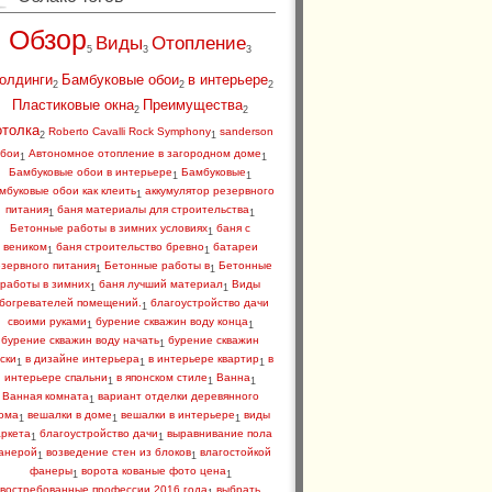
Обзор
Виды
Отопление
5
3
3
олдинги
Бамбуковые обои
в интерьере
2
2
2
Пластиковые окна
Преимущества
2
2
отолка
Roberto Cavalli Rock Symphony
sanderson
2
1
бои
Автономное отопление в загородном доме
1
1
Бамбуковые обои в интерьере
Бамбуковые
1
1
мбуковые обои как клеить
аккумулятор резервного
1
питания
баня материалы для строительства
1
1
Бетонные работы в зимних условиях
баня с
1
веником
баня строительство бревно
батареи
1
1
зервного питания
Бетонные работы в
Бетонные
1
1
работы в зимних
баня лучший материал
Виды
1
1
богревателей помещений.
благоустройство дачи
1
своими руками
бурение скважин воду конца
1
1
бурение скважин воду начать
бурение скважин
1
ски
в дизайне интерьера
в интерьере квартир
в
1
1
1
интерьере спальни
в японском стиле
Ванна
1
1
1
Ванная комната
вариант отделки деревянного
1
ома
вешалки в доме
вешалки в интерьере
виды
1
1
1
аркета
благоустройство дачи
выравнивание пола
1
1
анерой
возведение стен из блоков
влагостойкой
1
1
фанеры
ворота кованые фото цена
1
1
востребованные профессии 2016 года
выбрать