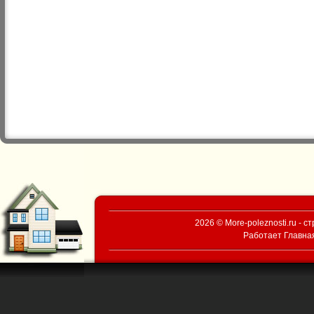
2026 © More-poleznosti.ru - 
Работает
Главна